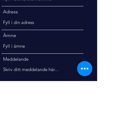
Adress
Ämne
Meddelande
Skicka