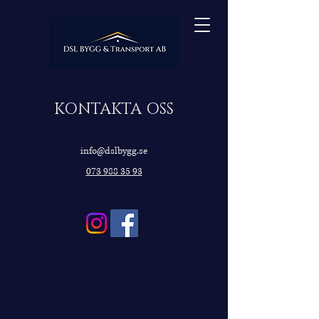
KONTAKTA OSS​
info@dslbygg.se
073 988 35 93